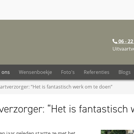
06 - 22
Uitvaartv
 ons
Wensenboekje
Foto's
Referenties
Blogs
vaartverzorger: “Het is fantastisch werk om te doen”
tverzorger: “Het is fantastisc
en jaar geleden startte ze met het