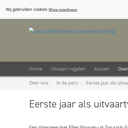
Wij gebruiken cookies
Wijzig instellingen
Home
Uitvaart regelen
Kosten
Over
Over ons
In de pers
Eerste jaar als uit
Eerste jaar als uitvaar
Een interview met Ellen Nooren uit Tynaarlo.E