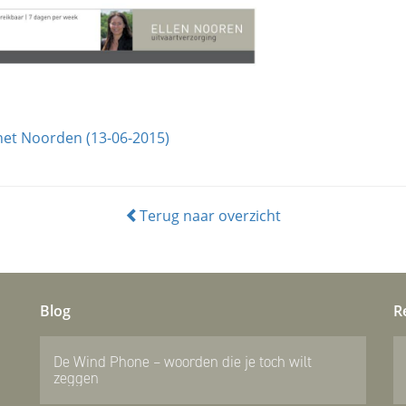
het Noorden (13-06-2015)
Terug naar overzicht
Blog
R
De Wind Phone – woorden die je toch wilt
zeggen